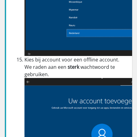
Kies bij account voor een offline account.
We raden aan een
sterk
wachtwoord te
gebruiken.