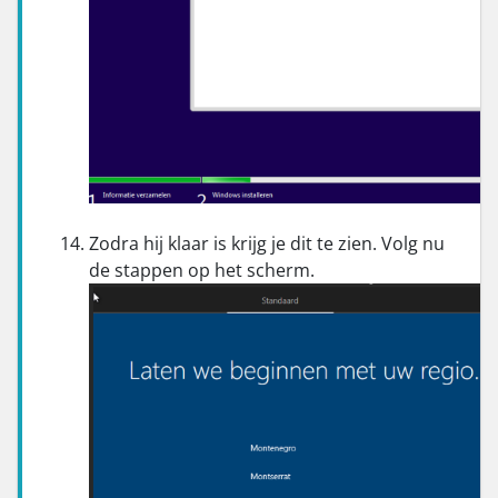
Zodra hij klaar is krijg je dit te zien. Volg nu
de stappen op het scherm.