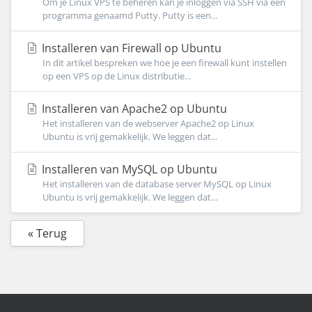
Om je Linux VPS te beheren kan je inloggen via SSH via een
programma genaamd Putty. Putty is een...
Installeren van Firewall op Ubuntu
In dit artikel bespreken we hoe je een firewall kunt instellen
op een VPS op de Linux distributie...
Installeren van Apache2 op Ubuntu
Het installeren van de webserver Apache2 op Linux
Ubuntu is vrij gemakkelijk. We leggen dat...
Installeren van MySQL op Ubuntu
Het installeren van de database server MySQL op Linux
Ubuntu is vrij gemakkelijk. We leggen dat...
« Terug