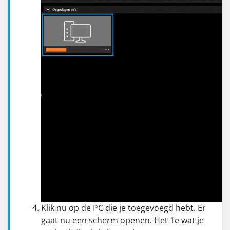
Klik nu op de PC die je toegevoegd hebt. Er
gaat nu een scherm openen. Het 1e wat je