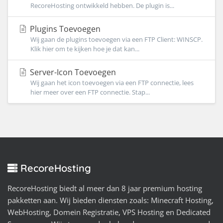
RecoreHosting ontwikkeld hebben. De plugin is...
Plugins Toevoegen
Wij gaan de plugins toevoegen via een FTP Client: WINSCP.
Klik hier om te kijken hoe je dat kan...
Server-Icon Toevoegen
Wij gaan het icon toevoegen via een FTP connectie, lees
hier meer over een FTP connectie. Stap...
RecoreHosting
RecoreHosting biedt al meer dan 8 jaar premium hosting
pakketten aan. Wij bieden diensten zoals: Minecraft Hosting,
WebHosting, Domein Registratie, VPS Hosting en Dedicated