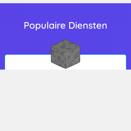
Populaire Diensten
Minecraft 4GB SSD
€12,00
Maandelijks
4096MB (4GB) RAM
AMD Ryzen 9 5950X CPU
DDoS Bescherming