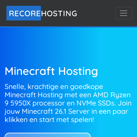
RECORE
HOSTING
Minecraft Hosting
WebHosting
Snelle, krachtige en goedkope
Snelle en stabiele WebHosting
Minecraft Hosting met een AMD Ryzen
Pakketten. Makkelijk te upgraden of uit
9 5950X processor en NVMe SSDs. Join
te breiden zodat jij door kan blijven
jouw Minecraft 26.1 Server in een paar
groeien. Start jouw website in een paar
klikken en start met spelen!
klikken.