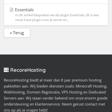
Essentials
In dit artikel bespreken we de plugin Essentials, dit is een
must-have plugin voor je server en...
« Terug
RecoreHosting
RecoreHosting biedt al meer dan 8 jaar premium hosting
pakketten aan. Wij bieden diensten zoals: Minecraft Hosting,
WebHosting, Domein Registratie, VPS Hosting en Dedicated
Servers aan. Wij staan verder bekend om onze enorm goede
ondersteuning en klantenservice. Neem gerust contact met
ons op als je vragen hebt!