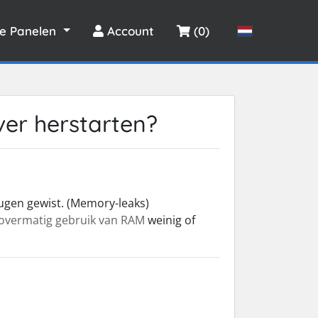
le Panelen
Account
(0)
ver herstarten?
ugen gewist. (Memory-leaks)
overmatig gebruik van RAM
weinig of