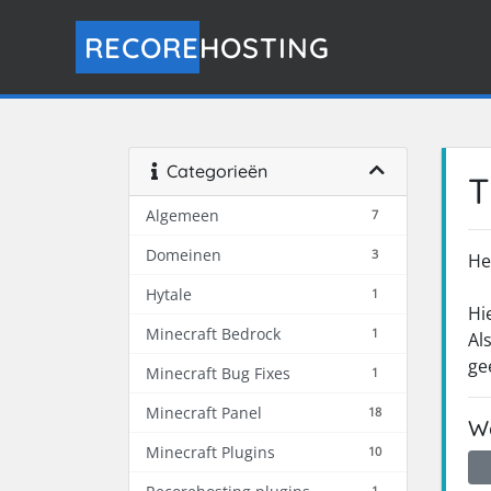
RECORE
HOSTING
Categorieën
T
Algemeen
7
Domeinen
3
He
Hytale
1
Hi
Minecraft Bedrock
1
Al
ge
Minecraft Bug Fixes
1
Minecraft Panel
18
Wa
Minecraft Plugins
10
1