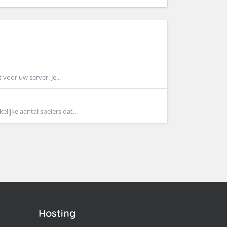
voor uw server. Je...
ijke aantal spelers dat...
Hosting