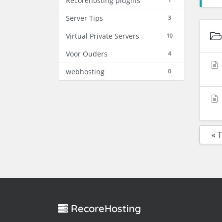
Recorehosting plugins
Server Tips
3
Virtual Private Servers
10
Voor Ouders
4
webhosting
0
« 
RecoreHosting