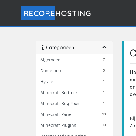
RECORE
HOSTING
Categorieën
O
Algemeen
7
Domeinen
3
Ho
mo
Hytale
1
on
Minecraft Bedrock
1
ov
Minecraft Bug Fixes
1
Minecraft Panel
18
Bi
Minecraft Plugins
Zo
10
1