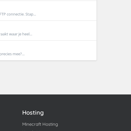
TP connectie. Stap...
aakt waar je heel...
precies mee?...
Hosting
Minecraft Hosting