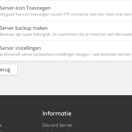
Server-Icon Toevoegen
Wij gaan het icon toevoegen via een FTP connectie, lees hier meer over een F
Server backup maken
Backups zijn super belangrijk. Ze voorkomen dat je misschien wel alles kwijtr
Server instellingen
Je Minecraft server (properties) instellingen wijzigen... wat bedoelen we hier 
Terug
Informatie
m
Discord Server