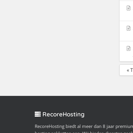
« 
RecoreHosting
RecoreHosting biedt al meer dan 8 jaar premiu