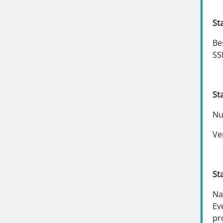
St
Be
SS
St
Nu
Ve
St
Na
Ev
pr