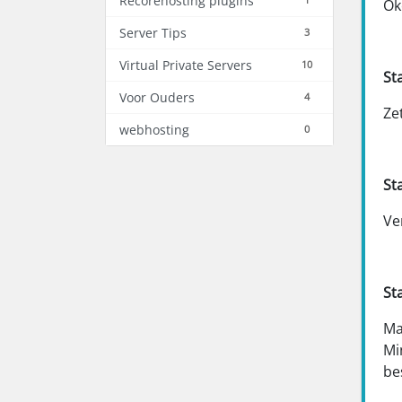
Recorehosting plugins
Ok
Server Tips
3
Virtual Private Servers
10
St
Voor Ouders
4
Ze
webhosting
0
St
Ve
St
Ma
Mi
be