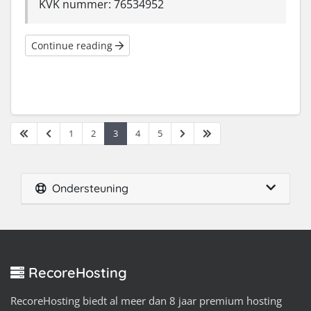
KVK nummer: 76534952
Continue reading
1
2
3
4
5
Ondersteuning
RecoreHosting
RecoreHosting biedt al meer dan 8 jaar premium hosting