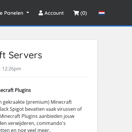
le Panelen
Account
(0)
t Servers
12:26pm
ecraft Plugins
an gekraakte (premium) Minecraft
lack Spigot bevatten vaak virussen of
Minecraft Plugins aanbieden jouw
den verwijderen, commando's
etten en nog veel meer.