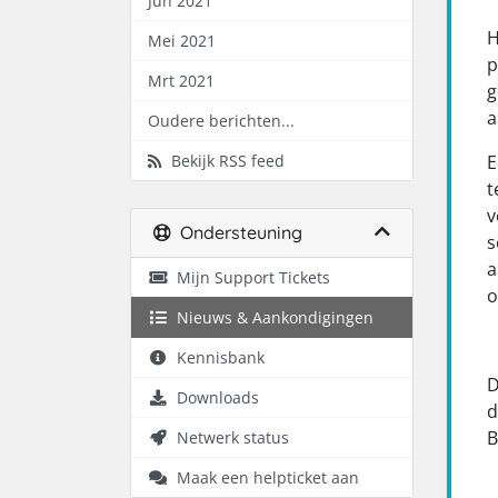
Jun 2021
H
Mei 2021
p
Mrt 2021
g
a
Oudere berichten...
Bekijk RSS feed
E
t
v
Ondersteuning
s
a
Mijn Support Tickets
o
Nieuws & Aankondigingen
Kennisbank
D
Downloads
d
B
Netwerk status
Maak een helpticket aan