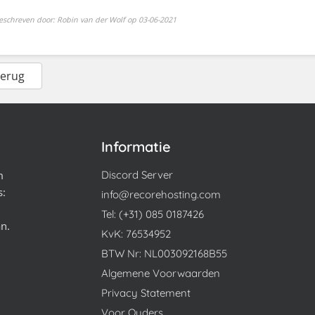
eschreven door: Robin van der Wolf op 03-06-2021
Terug
Informatie
m
Discord Server
s:
info@recorehosting.com
Tel: (+31) 085 0187426
an.
KvK: 76534952
BTW Nr: NL003092168B55
Algemene Voorwaarden
Privacy Statement
Voor Ouders