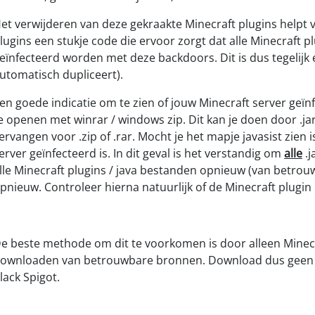
et verwijderen van deze gekraakte Minecraft plugins helpt va
lugins een stukje code die ervoor zorgt dat alle Minecraft p
eïnfecteerd worden met deze backdoors. Dit is dus tegelijk e
utomatisch dupliceert).
en goede indicatie om te zien of jouw Minecraft server geïnf
e openen met winrar / windows zip. Dit kan je doen door .jar
ervangen voor .zip of .rar. Mocht je het mapje javasist zien
erver geïnfecteerd is. In dit geval is het verstandig om
alle
.j
lle Minecraft plugins / java bestanden opnieuw (van betro
pnieuw. Controleer hierna natuurlijk of de Minecraft plugin 
e beste methode om dit te voorkomen is door alleen Minecra
ownloaden van betrouwbare bronnen. Download dus geen Mi
lack Spigot.