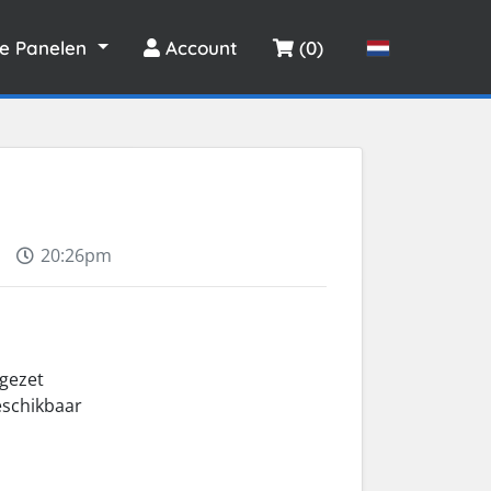
le Panelen
Account
(0)
1
20:26pm
 gezet
eschikbaar