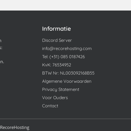
Informatie
m
Discord Server
s:
info@recorehosting.com
Tel: (+31) 085 0187426
an.
KvK: 76534952
BTW Nr: NL003092168B55
Algemene Voorwaarden
Privacy Statement
Voor Ouders
Contact
RecoreHosting